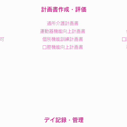
計画書作成・評価
通所介護計画書
運動器機能向上計画書
力可
個別機能訓練計画書
口
​口腔機能向上計画書
​デイ記録・管理