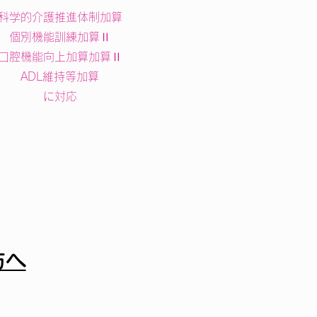
科学的介護推進体制加算
個別機能訓練加算Ⅱ
口腔機能向上加算加算Ⅱ
​ADL維持等加算
​に対応
方へ