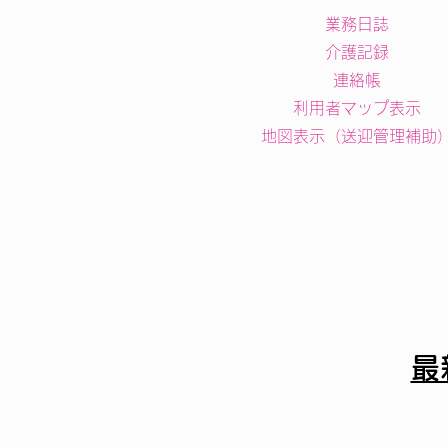
業務日誌
介護記録
連絡帳
利用者マップ表示
地図表示（送迎管理補助）​​
最