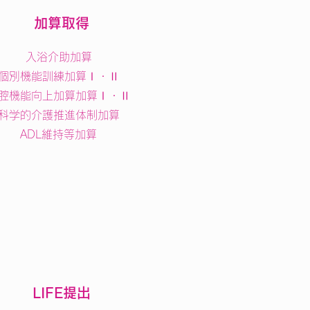
加算取得
入浴介助加算
個別機能訓練加算Ⅰ・Ⅱ
腔機能向上加算加算Ⅰ・Ⅱ
科学的介護推進体制加算
​ADL維持等加算
LIFE提出