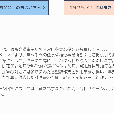
 お問合せの方はこちら
1分で完了！ 資料請求
」は、通所介護事業所の運営に必要な機能を網羅しております
ペーンにより、無料期間の延長や複数事業所割引もご提供して
所様にとって、さらにお得に「リハクム」を導入いただけます
LIFE関連加算や科学的介護推進体制加算、ADL維持等加算
、加算の対応には多岐にわたる記録作業と評価業務が伴い、事
した加算に対応した計画書の作成・評価・記録を一元管理でき
ーン内容については、資料請求またはお問い合わせページより
い。